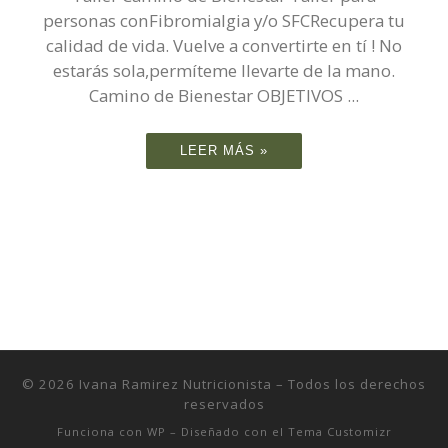
personas conFibromialgia y/o SFCRecupera tu
calidad de vida. Vuelve a convertirte en tí ! No
estarás sola,permíteme llevarte de la mano.
Camino de Bienestar OBJETIVOS ...
LEER MÁS »
© 2026
Ivana Ramirez Nutricionista
– Todos los derechos
reservados
Funciona con
WP
– Diseñado con el
Tema Customizr